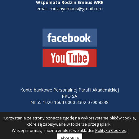
Wspólnota Rodzin Emaus WRE
email: rodzinyemaus@gmail.com
Konto bankowe Personalnej Parafii Akademickiej
PKO SA
Nr 55 1020 1664 0000 3302 0700 8248
Korzystanie ze strony oznacza zgodę na wykorzystanie plików cookie,
Polityka Cookies
| Projekt i wykonanie:
KeyCode
które są zapisywane w folderze przeglądarki.
Uwagi dotyczące funkcjonalności i wyglądu serwisu proszę kierować na adres:
Więcej informacji można znaleźć w zakładce
Polityka Cookies
.
admin@emaus.czest.pl
Akceptuję