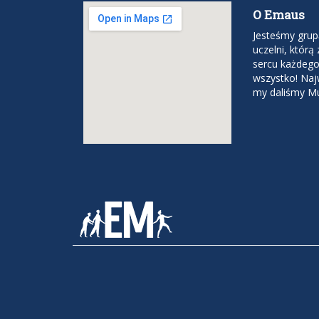
O Emaus
Jesteśmy grup
uczelni, któr
sercu każdego 
wszystko! Naj
my daliśmy Mu 