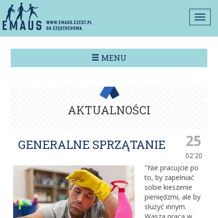
Togg
navi
MENU
AKTUALNOŚCI
25
GENERALNE SPRZĄTANIE
02'20
"Nie pracujcie po
to, by zapełniać
sobie kieszenie
pieniędzmi, ale by
służyć innym.
Wasza praca w